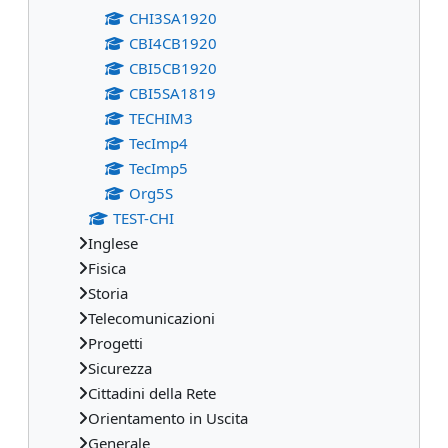
CHI3SA1920
CBI4CB1920
CBI5CB1920
CBI5SA1819
TECHIM3
TecImp4
TecImp5
Org5S
TEST-CHI
Inglese
Fisica
Storia
Telecomunicazioni
Progetti
Sicurezza
Cittadini della Rete
Orientamento in Uscita
Generale