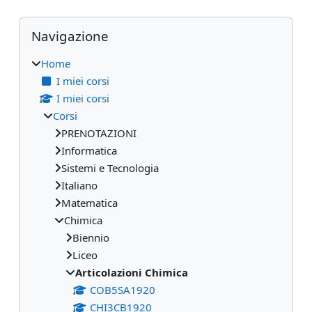
Blocchi
Salta Navigazione
Navigazione
Home
I miei corsi
I miei corsi
Corsi
PRENOTAZIONI
Informatica
Sistemi e Tecnologia
Italiano
Matematica
Chimica
Biennio
Liceo
Articolazioni Chimica
COB5SA1920
CHI3CB1920