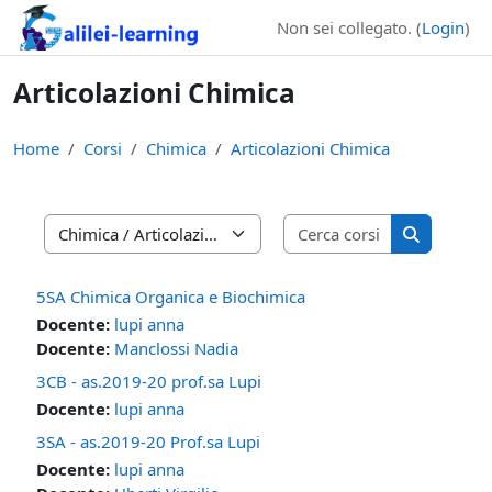
Vai al contenuto principale
Non sei collegato. (
Login
)
Articolazioni Chimica
Home
Corsi
Chimica
Articolazioni Chimica
Cerca corsi
Categorie di corso
Cerca cors
5SA Chimica Organica e Biochimica
Docente:
lupi anna
Docente:
Manclossi Nadia
3CB - as.2019-20 prof.sa Lupi
Docente:
lupi anna
3SA - as.2019-20 Prof.sa Lupi
Docente:
lupi anna