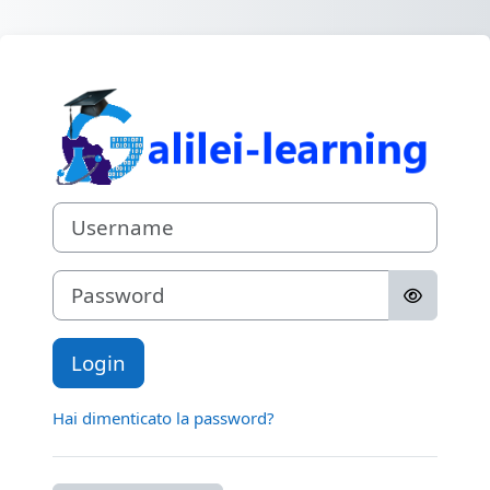
Vai al contenuto principale
Login su Piatta
Username
Password
Login
Hai dimenticato la password?