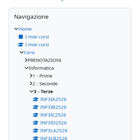
Blocchi
Salta Navigazione
Navigazione
Home
I miei corsi
I miei corsi
Corsi
PRENOTAZIONI
Informatica
1 - Prime
2 - Seconde
3 - Terze
INF3IA2526
INF3IB2526
INF3IC2526
INF3ID2526
INF3LA2526
INF3LB2526