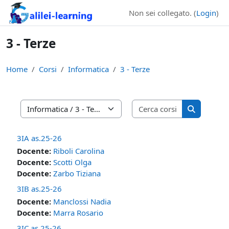
Vai al contenuto principale
Non sei collegato. (
Login
)
3 - Terze
Home
Corsi
Informatica
3 - Terze
Cerca corsi
Categorie di corso
Cerca cors
3IA as.25-26
Docente:
Riboli Carolina
Docente:
Scotti Olga
Docente:
Zarbo Tiziana
3IB as.25-26
Docente:
Manclossi Nadia
Docente:
Marra Rosario
3IC as.25-26