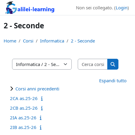
Vai al contenuto principale
Non sei collegato. (
Login
)
2 - Seconde
Home
Corsi
Informatica
2 - Seconde
Cerca corsi
Categorie di corso
Cerca cors
Espandi tutto
Corsi anni precedenti
2CA as.25-26
2CB as.25-26
2IA as.25-26
2IB as.25-26